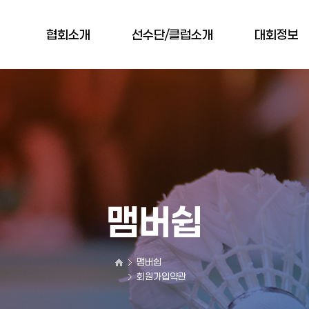
협회소개
선수단/클럽소개
대회정보
인사말
선수단/클럽소개
대회일정
협회연혁
대회공지사항
협회규약
대회결과
조직도
오시는 길
맴버쉽
맴버쉽
회원가입약관