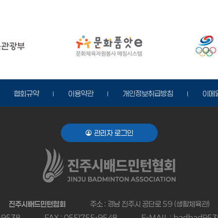
협회규약
이용약관
개인정보취급방침
이메
관리자 로그인
진주시배드민턴협회
주소 : 경남 진주시 공단로 59 (생활체육관)
5-9538
FAX : 055)755-9548
E-MAIL : badbad95