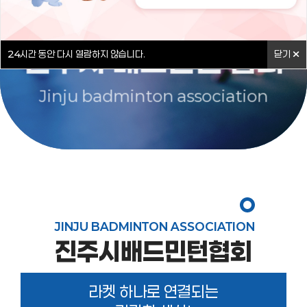
함께 뛰고, 함께 웃는
진주시 배드민턴 협회
24
시간 동안 다시 열람하지 않습니다.
닫기
Jinju badminton association
JINJU BADMINTON ASSOCIATION
진주시배드민턴협회
라켓 하나로 연결되는