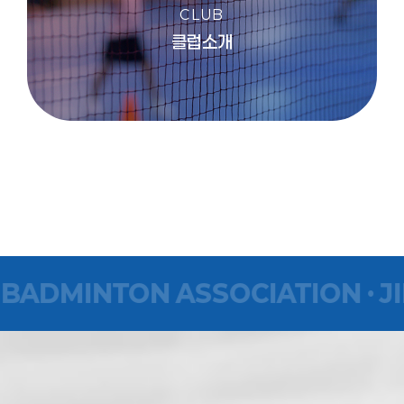
CLUB
클럽소개
U BADMINTON ASSOCIATION · 