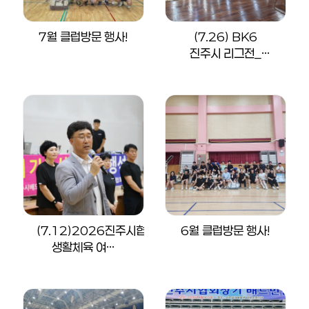
7월 클럽방문 행사!
(7.26) BK6
진주시 리그전_
상반기
(7.12)2026진주시협회장배
6월 클럽방문 행사!
생활체육 여…